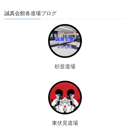
誠真会館各道場ブログ
杉並道場
東伏見道場