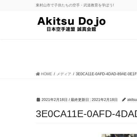
コ
ナ
東村山市で子供たちの空手・武道教育を学ぼう!
ン
ビ
テ
ゲ
ン
ー
ツ
シ
に
ョ
移
ン
動
に
移
動
HOME
メディア
3E0CA11E-0AFD-4DAD-89AE-0E1F
2021年2月18日
/ 最終更新日 :
2021年2月18日
akitsu
3E0CA11E-0AFD-4DA