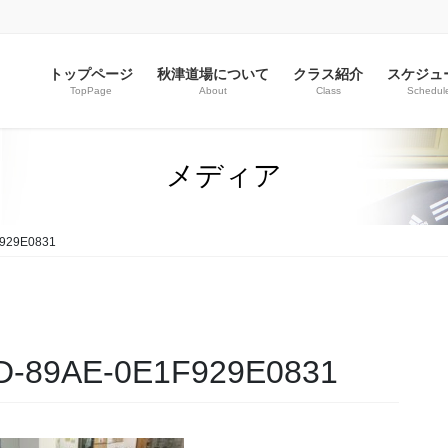
トップページ
秋津道場について
クラス紹介
スケジュ
TopPage
About
Class
Schedul
メディア
929E0831
D-89AE-0E1F929E0831