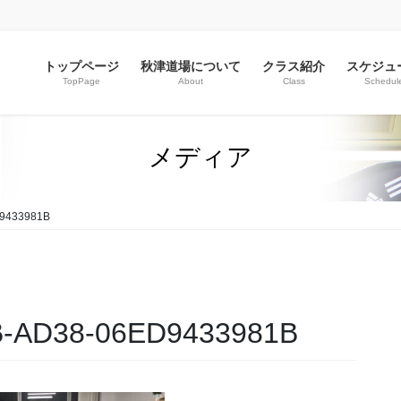
トップページ
秋津道場について
クラス紹介
スケジュ
TopPage
About
Class
Schedul
メディア
9433981B
B-AD38-06ED9433981B