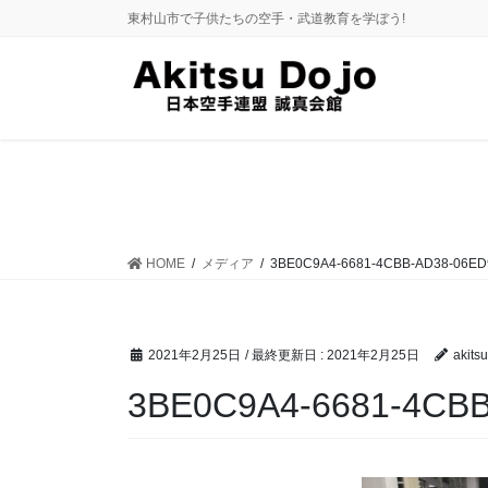
コ
ナ
東村山市で子供たちの空手・武道教育を学ぼう!
ン
ビ
テ
ゲ
ン
ー
ツ
シ
に
ョ
移
ン
動
に
移
動
HOME
メディア
3BE0C9A4-6681-4CBB-AD38-06ED
2021年2月25日
/ 最終更新日 :
2021年2月25日
akitsu
3BE0C9A4-6681-4CB