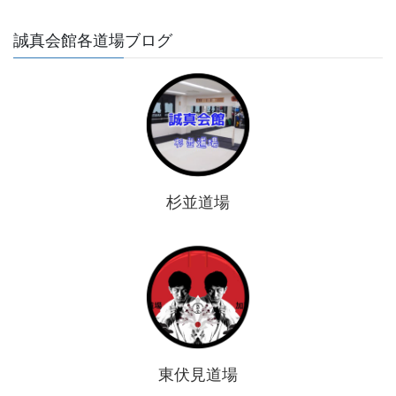
誠真会館各道場ブログ
杉並道場
東伏見道場