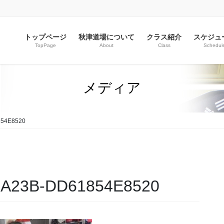
トップページ
秋津道場について
クラス紹介
スケジュ
TopPage
About
Class
Schedul
メディア
854E8520
-A23B-DD61854E8520