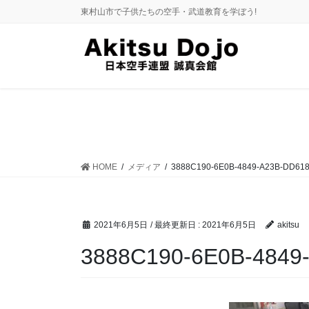
コ
ナ
東村山市で子供たちの空手・武道教育を学ぼう!
ン
ビ
テ
ゲ
ン
ー
ツ
シ
に
ョ
移
ン
動
に
移
動
HOME
メディア
3888C190-6E0B-4849-A23B-DD61
2021年6月5日
/ 最終更新日 :
2021年6月5日
akitsu
3888C190-6E0B-4849