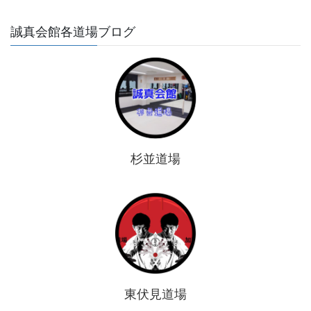
誠真会館各道場ブログ
杉並道場
東伏見道場