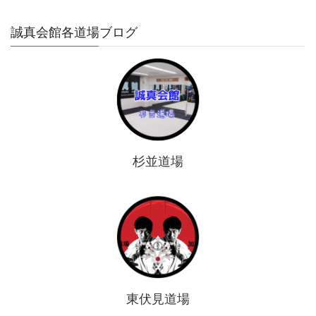
誠真会館各道場ブログ
杉並道場
東伏見道場