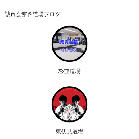
誠真会館各道場ブログ
杉並道場
東伏見道場