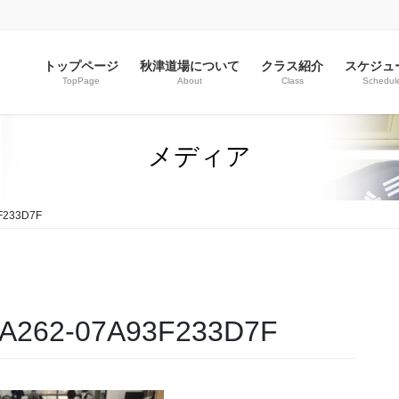
トップページ
秋津道場について
クラス紹介
スケジュ
TopPage
About
Class
Schedul
メディア
F233D7F
-A262-07A93F233D7F