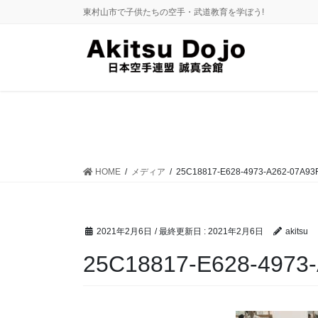
コ
ナ
東村山市で子供たちの空手・武道教育を学ぼう!
ン
ビ
テ
ゲ
ン
ー
ツ
シ
に
ョ
移
ン
動
に
移
動
HOME
メディア
25C18817-E628-4973-A262-07A93
2021年2月6日
/ 最終更新日 :
2021年2月6日
akitsu
25C18817-E628-4973