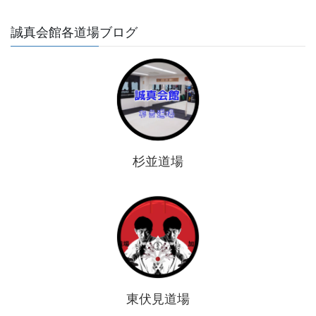
誠真会館各道場ブログ
杉並道場
東伏見道場