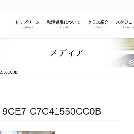
トップページ
秋津道場について
クラス紹介
スケジュ
TopPage
About
Class
Schedul
メディア
41550CC0B
E-9CE7-C7C41550CC0B