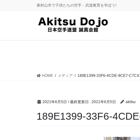
コ
ナ
東村山市で子供たちの空手・武道教育を学ぼう!
ン
ビ
テ
ゲ
ン
ー
ツ
シ
に
ョ
移
ン
動
に
移
動
HOME
メディア
189E1399-33F6-4CDE-9CE7-C7C
2021年6月5日
/ 最終更新日 :
2021年6月5日
akitsu
189E1399-33F6-4CD