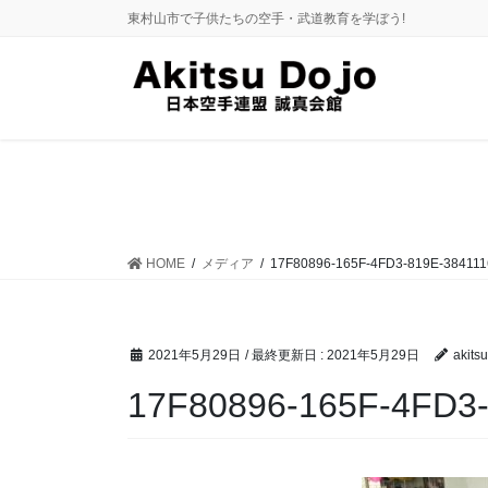
コ
ナ
東村山市で子供たちの空手・武道教育を学ぼう!
ン
ビ
テ
ゲ
ン
ー
ツ
シ
に
ョ
移
ン
動
に
移
動
HOME
メディア
17F80896-165F-4FD3-819E-38411
2021年5月29日
/ 最終更新日 :
2021年5月29日
akitsu
17F80896-165F-4FD3