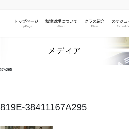
トップページ
秋津道場について
クラス紹介
スケジュ
TopPage
About
Class
Schedul
メディア
167A295
-819E-38411167A295