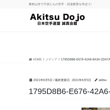
コ
ナ
東村山市で子供たちの空手・武道教育を学ぼう!
ン
ビ
テ
ゲ
ン
ー
ツ
シ
に
ョ
移
ン
動
に
移
動
HOME
メディア
1795D8B6-E676-42A6-8A3A-2DA7
2021年6月5日
/ 最終更新日 :
2021年6月5日
akitsu
1795D8B6-E676-42A