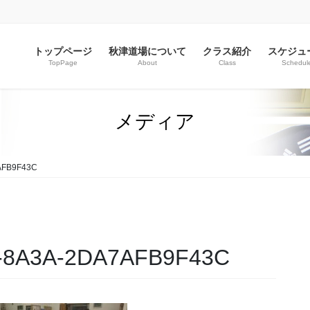
トップページ
秋津道場について
クラス紹介
スケジュ
TopPage
About
Class
Schedul
メディア
AFB9F43C
6-8A3A-2DA7AFB9F43C