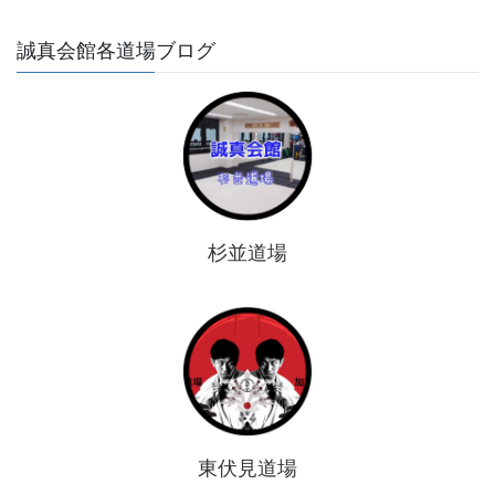
誠真会館各道場ブログ
杉並道場
東伏見道場