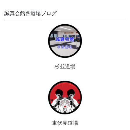
誠真会館各道場ブログ
杉並道場
東伏見道場